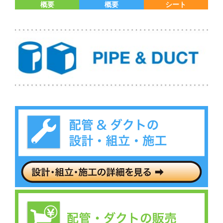
概要
概要
シート